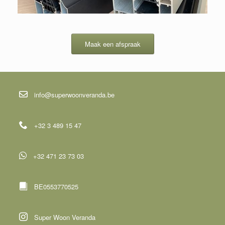
Maak een afspraak
info@superwoonveranda.be
+32 3 489 15 47
+32 471 23 73 03
BE0553770525
Super Woon Veranda