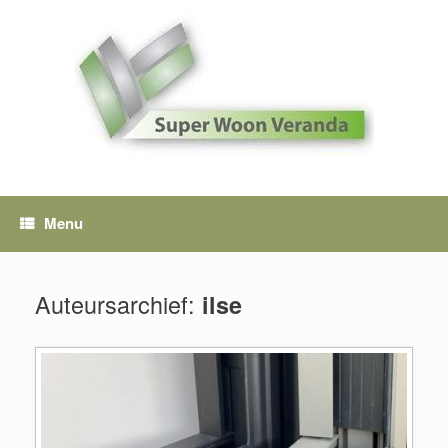
Spring
naar
inhoud
Menu
Auteursarchief:
ilse